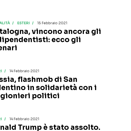
ALITÀ
ESTERI
15 Febbraio 2021
talogna, vincono ancora gli
dipendentisti: ecco gli
enari
I
14 Febbraio 2021
ssia, flashmob di San
lentino in solidarietà con i
gionieri politici
I
14 Febbraio 2021
nald Trump è stato assolto.