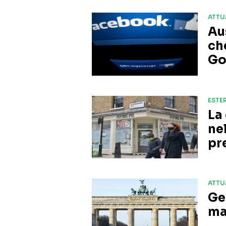
ATTU
Au
ch
Go
ESTER
La
ne
pr
ATTU
Ge
ma