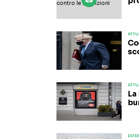
pr
ATTU
Co
sc
ATTU
La
bu
ESTER