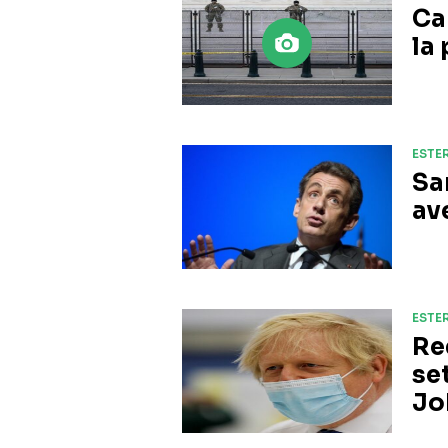
Ca
la
ESTER
Sa
av
ESTER
Re
se
Jo