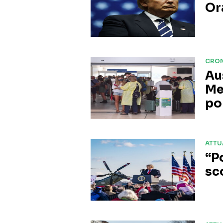
Or
CRO
Au
Me
po
ATTU
“P
sc