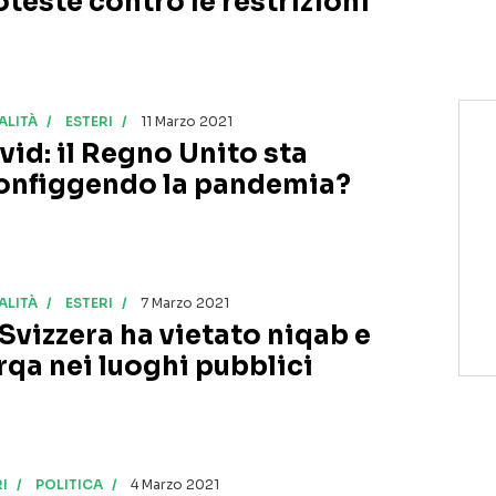
oteste contro le restrizioni
ALITÀ
ESTERI
11 Marzo 2021
vid: il Regno Unito sta
onfiggendo la pandemia?
ALITÀ
ESTERI
7 Marzo 2021
 Svizzera ha vietato niqab e
rqa nei luoghi pubblici
I
POLITICA
4 Marzo 2021