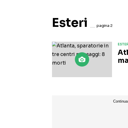
Esteri
pagina 2
ESTER
Atl
ma