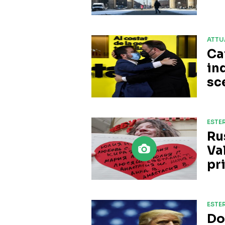
ATTU
Ca
in
sc
ESTER
Ru
Va
pri
ESTER
Do