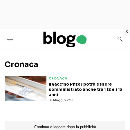
in
x
Cronaca
Seguici sui social
CRONACA
Il vaccino Pfizer potrà essere
somministrato anche tra i 12 e i 15
anni
31 Maggio 2021