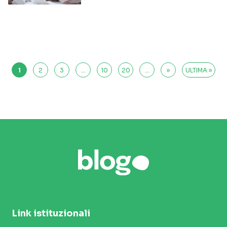
1
2
3
...
10
20
...
»
ULTIMA »
Link istituzionali