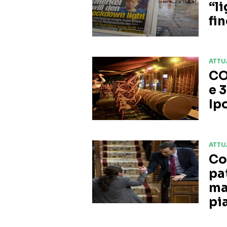
“l
fi
ATTU
CO
e 3
Ip
ATTU
Co
pa
ma
pi