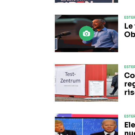
ESTER
Le
Ob
ESTER
Co
re
ri
ESTER
El
nu