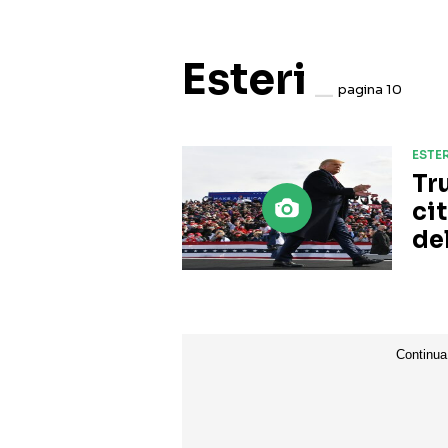
Esteri
pagina 10
ESTER
Tr
cit
de