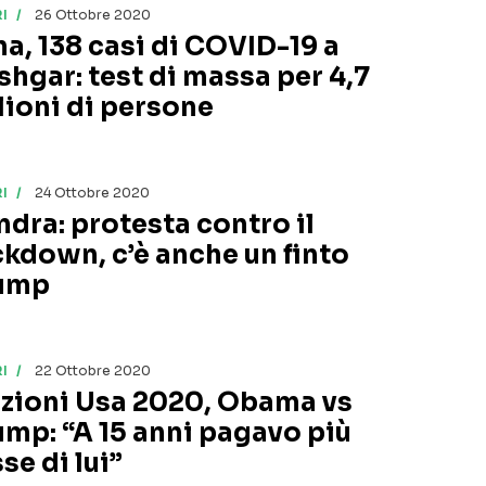
I
26 Ottobre 2020
na, 138 casi di COVID-19 a
shgar: test di massa per 4,7
lioni di persone
I
24 Ottobre 2020
ndra: protesta contro il
ckdown, c’è anche un finto
ump
I
22 Ottobre 2020
ezioni Usa 2020, Obama vs
ump: “A 15 anni pagavo più
se di lui”