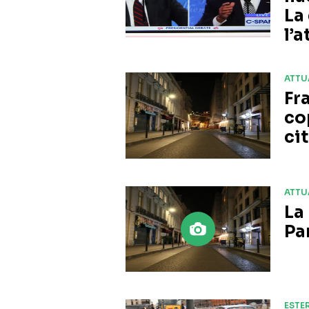
La
l’a
ATTU
Fr
co
ci
ATTU
La
Pa
ESTER