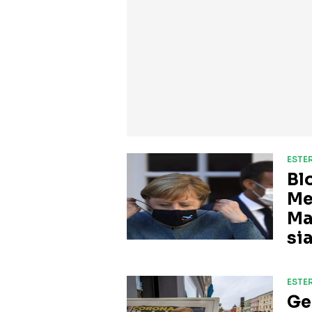
ESTER
Bl
Mer
Ma
si
ESTER
Ge