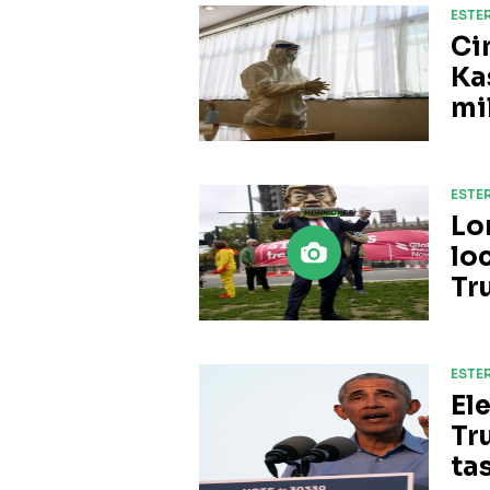
ESTER
Ci
Ka
mi
ESTER
Lo
lo
Tr
ESTER
El
Tr
tas