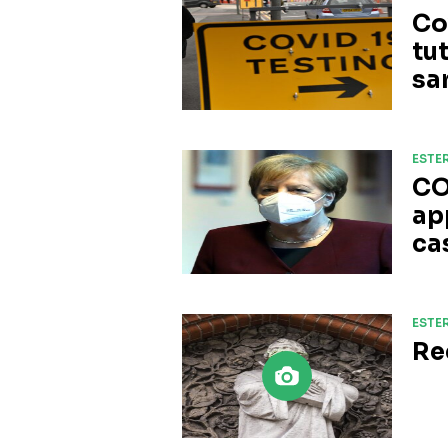
Co
tut
sa
ESTER
CO
app
ca
ESTER
Re