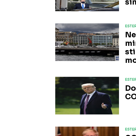
si
ESTER
Ne
mi
st
m
ESTER
Do
CO
ESTER