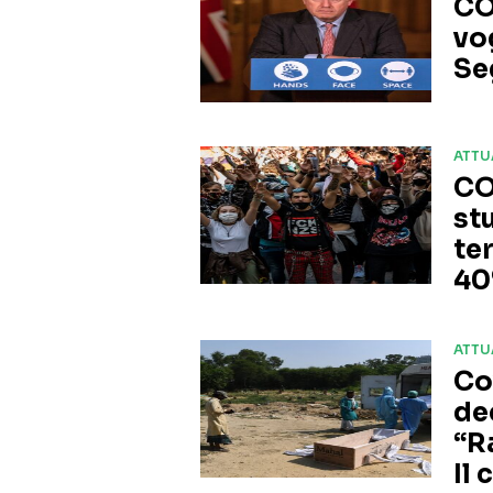
CO
vo
Se
ATTU
CO
st
te
4
ATTU
Co
de
“R
Il 