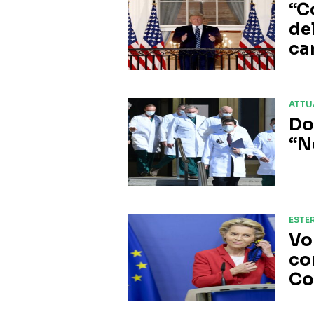
“C
de
ca
ATTU
Do
“N
ESTER
Vo
co
Co