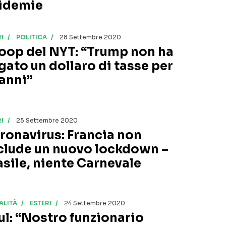
idemie
I
POLITICA
28 Settembre 2020
oop del NYT: “Trump non ha
gato un dollaro di tasse per
 anni”
I
25 Settembre 2020
ronavirus: Francia non
clude un nuovo lockdown –
asile, niente Carnevale
ALITÀ
ESTERI
24 Settembre 2020
ul: “Nostro funzionario