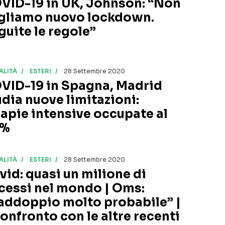
VID-19 in UK, Johnson: “Non
gliamo nuovo lockdown.
guite le regole”
ALITÀ
ESTERI
28 Settembre 2020
VID-19 in Spagna, Madrid
udia nuove limitazioni:
rapie intensive occupate al
0%
ALITÀ
ESTERI
28 Settembre 2020
vid: quasi un milione di
cessi nel mondo | Oms:
addoppio molto probabile” |
confronto con le altre recenti