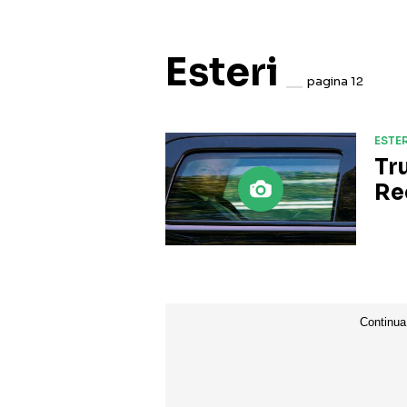
Esteri
pagina 12
ESTER
Tr
Re