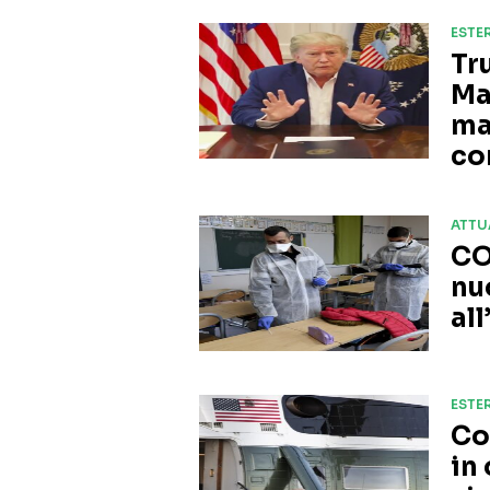
ESTER
Tr
Ma
ma
co
ATTU
CO
nu
al
ESTER
Co
in