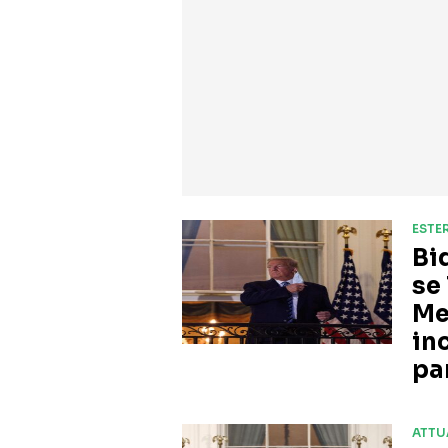
ESTER
Bi
se
Me
in
pa
ATTU