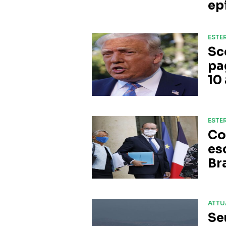
ep
ESTER
Sc
pa
10
ESTER
Co
es
Br
ATTU
Se