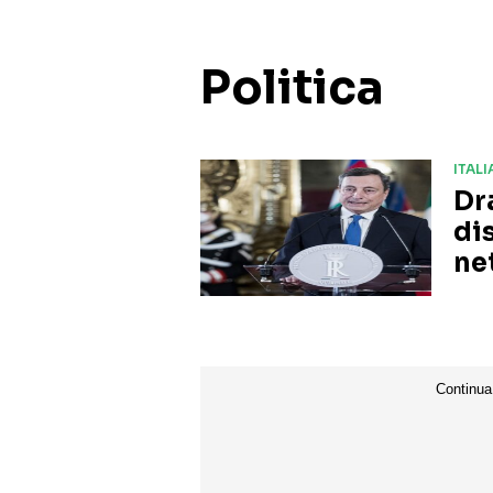
Politica
ITALI
Dra
dis
ne