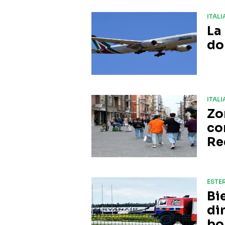
ITALI
La
do
ITALI
Zo
co
Re
ESTER
Bi
di
bo