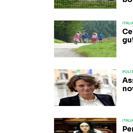
ITALI
Cen
gu
POLI
As
no
ITALI
Pe