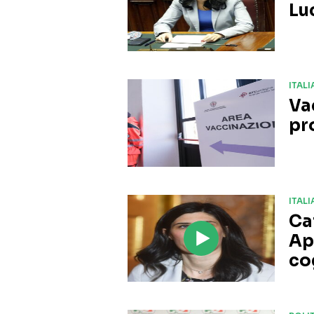
Lu
ITALI
Va
pr
ITALI
Ca
Ap
co