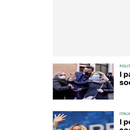
POLI
I p
so
ITALI
I p