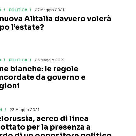
A
POLITICA
27 Maggio 2021
 nuova Alitalia davvero volerà
po l’estate?
A
POLITICA
26 Maggio 2021
ne bianche: le regole
ncordate da governo e
gioni
I
23 Maggio 2021
elorussia, aereo di linea
rottato per la presenza a
rdo di un oppositore politico