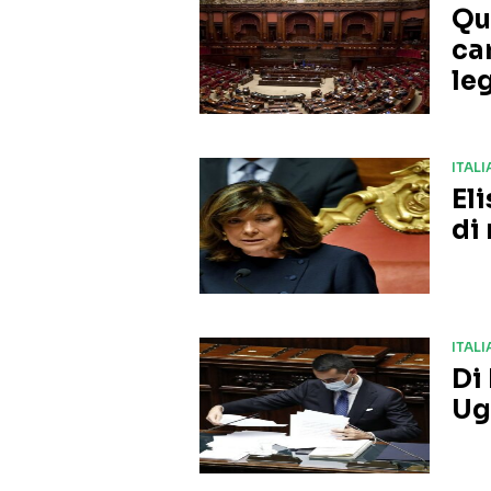
Qu
ca
le
ITALI
El
di
ITALI
Di
Ug