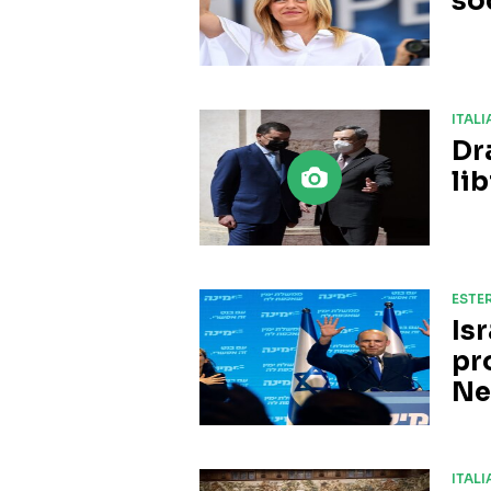
so
ITALI
Dr
lib
ESTER
Is
pr
Ne
ITALI