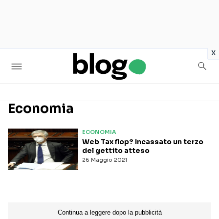
in
x
Economia
Seguici sui social
ECONOMIA
Web Tax flop? Incassato un terzo
del gettito atteso
26 Maggio 2021