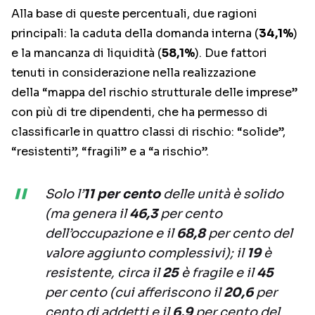
Alla base di queste percentuali, due ragioni
principali: la caduta della domanda interna (
34,1%
)
e la mancanza di liquidità (
58,1%
). Due fattori
tenuti in considerazione nella realizzazione
della “mappa del rischio strutturale delle imprese”
con più di tre dipendenti, che ha permesso di
classificarle in quattro classi di rischio: “solide”,
“resistenti”, “fragili” e a “a rischio”.
Solo l’
11 per cento
delle unità è solido
(ma genera il
46,3
per cento
dell’occupazione e il
68,8
per cento del
valore aggiunto complessivi); il
19
è
resistente, circa il
25
è fragile e il
45
per cento (cui afferiscono il
20,6
per
cento di addetti e il
6,9
per cento del