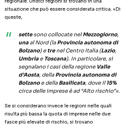
regionale. Undici regioni si trovano in una
situazione che può essere considerata critica. «Di
queste,
sette
sono collocate nel
Mezzogiorno
,
una
al Nord (la
Provincia autonoma di
Bolzano
) e
tre
nel Centro Italia (
Lazio
,
Umbria
e
Toscana
). In particolare, si
segnalano i casi della regione
Valle
d’Aosta
, della
Provincia autonoma di
Bolzano
e della
Basilicata
, dove il
15%
circa delle imprese è ad “Alto rischio”».
Se si considerano invece le regioni nelle quali
risulta più bassa la quota di imprese nelle due
fasce più elevate di rischio, si trovano