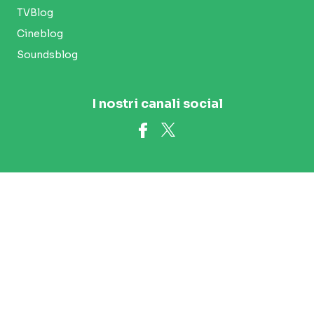
TVBlog
Cineblog
Soundsblog
I nostri canali social
Le immagini presenti su questo sito sono utilizzate su licenza.
Alcune immagini sono concesse in licenza da Getty Images e
iStock.
© Blogo 2011-2026 | T-Mediahouse P. IVA 06933670967 | 1.77.0