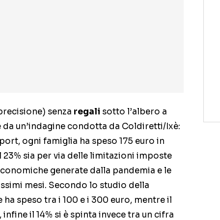
a precisione) senza
regali
sotto l’albero a
 da un’indagine condotta da Coldiretti/Ixè:
ort, ogni famiglia ha speso 175 euro in
l 23% sia per via delle limitazioni imposte
à economiche generate dalla pandemia e le
ossimi mesi. Secondo lo studio della
e ha speso tra i 100 e i 300 euro, mentre il
nfine il 14% si è spinta invece tra un cifra