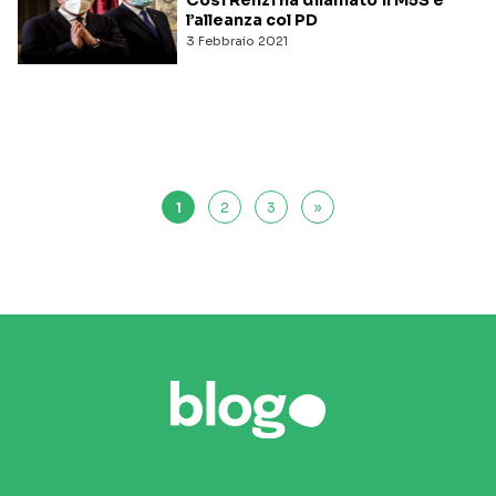
l’alleanza col PD
3 Febbraio 2021
1
2
3
»