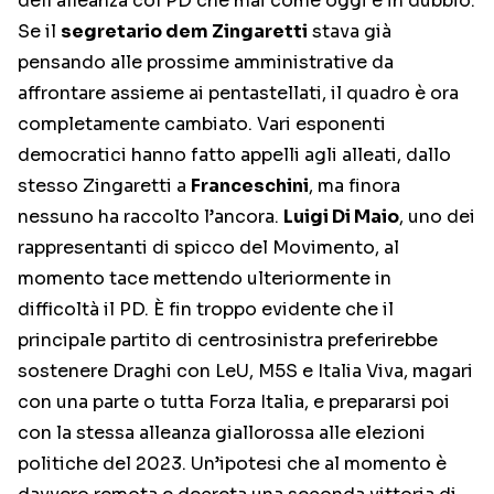
dell’alleanza col PD che mai come oggi è in dubbio.
Se il
segretario dem Zingaretti
stava già
pensando alle prossime amministrative da
affrontare assieme ai pentastellati, il quadro è ora
completamente cambiato. Vari esponenti
democratici hanno fatto appelli agli alleati, dallo
stesso Zingaretti a
Franceschini
, ma finora
nessuno ha raccolto l’ancora.
Luigi Di Maio
, uno dei
rappresentanti di spicco del Movimento, al
momento tace mettendo ulteriormente in
difficoltà il PD. È fin troppo evidente che il
principale partito di centrosinistra preferirebbe
sostenere Draghi con LeU, M5S e Italia Viva, magari
con una parte o tutta Forza Italia, e prepararsi poi
con la stessa alleanza giallorossa alle elezioni
politiche del 2023. Un’ipotesi che al momento è