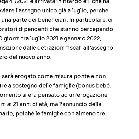
a 41/2021 è arrivata in ritardo e il che ha
iare l’assegno unico già a luglio, perché
na parte dei beneficiari. In particolare, ci
avoratori dipendenti che stanno percependo
80 giorni tra luglio 2021 e gennaio 2022,
sizione dalle detrazioni fiscali all’assegno
izio del nuovo anno.
co sarà erogato come misura ponte e non
ure a sostegno delle famiglie (bonus bebé,
o momento si era pensato ad un’erogazione
ini ai 21 anni di età, ma l’annuncio della
nario, poiché le famiglie con almeno tre