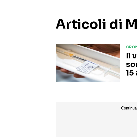
Articoli di 
CRO
Il
so
15