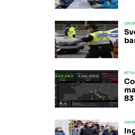
CRO
Sv
ba
ATTU
Co
ma
83
CRO
Ing