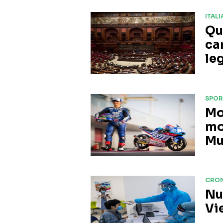
ITALI
Qu
ca
le
SPOR
Mo
mo
Mu
CRO
Nu
Vi