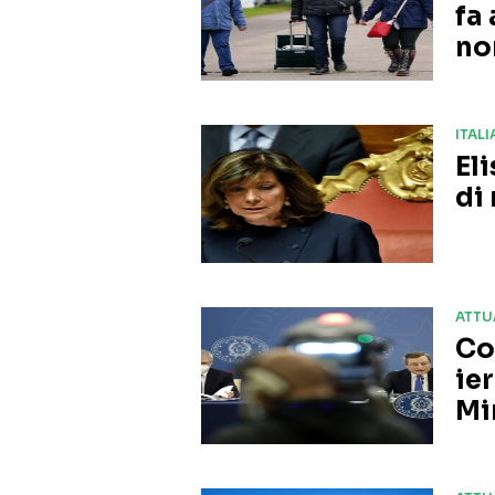
fa
no
ITALI
El
di
ATTU
Co
ier
Mi