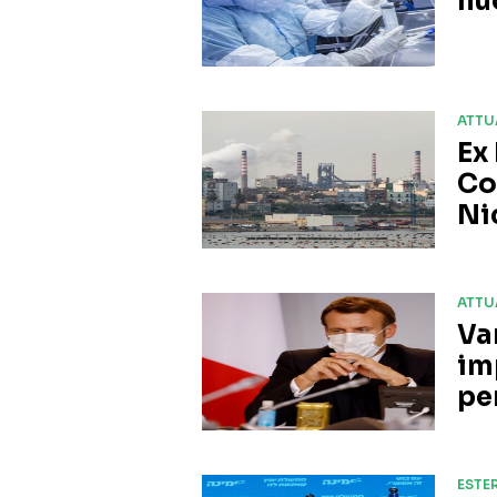
nu
ATTU
Ex
Co
Ni
ATTU
Va
im
pe
ESTER