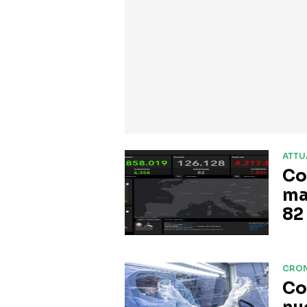
ATTU
Co
ma
82
CRO
Co