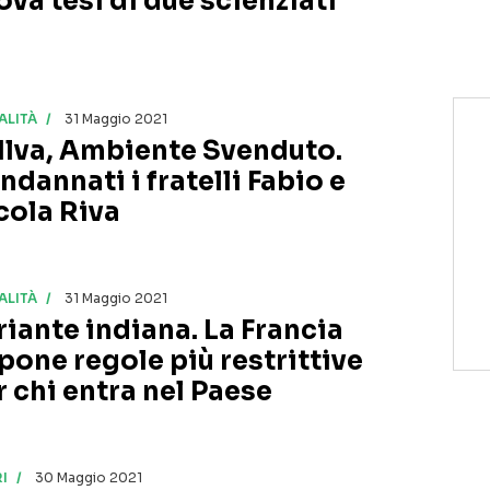
ova tesi di due scienziati
ALITÀ
31 Maggio 2021
 Ilva, Ambiente Svenduto.
ndannati i fratelli Fabio e
cola Riva
ALITÀ
31 Maggio 2021
riante indiana. La Francia
pone regole più restrittive
r chi entra nel Paese
I
30 Maggio 2021