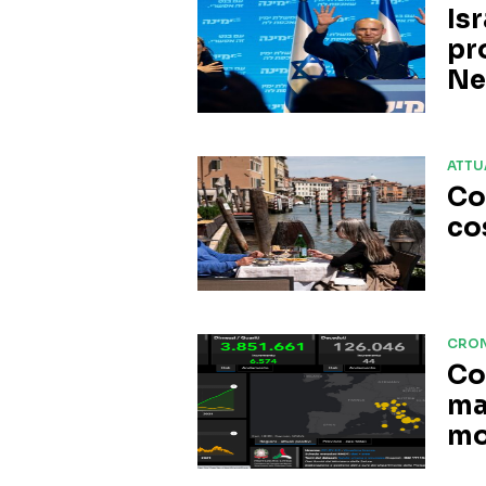
Is
pr
Ne
ATTU
Co
co
CRO
Co
ma
mo