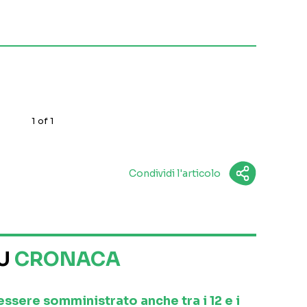
1
of
1
Condividi l'articolo
SU
CRONACA
 essere somministrato anche tra i 12 e i