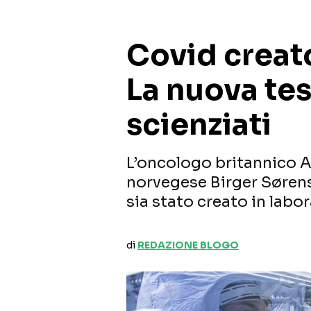
Covid creato
La nuova tes
scienziati
L’oncologo britannico An
norvegese Birger Sørens
sia stato creato in labo
di
REDAZIONE BLOGO