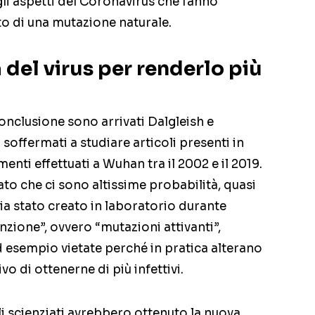
gli aspetti del Coronavirus che fanno
to di una mutazione naturale.
 del virus per renderlo più
onclusione sono arrivati Dalgleish e
soffermati a studiare articoli presenti in
enti effettuati a Wuhan tra il 2002 e il 2019.
ato che ci sono altissime probabilità, quasi
sia stato creato in laboratorio durante
zione”, ovvero “mutazioni attivanti”,
 esempio vietate perché in pratica alterano
vo di ottenerne di più infettivi.
li scienziati avrebbero ottenuto la nuova