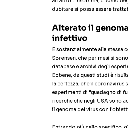
all’altro”. Insomma, ci sono de
dubitare si possa essere tratta
Alterato il genoma
infettivo
E sostanzialmente alla stessa c
Sørensen, che per mesi si sono 
database e archivi degli esperim
Ebbene, da questi studi è risult
la certezza, che il coronavirus 
esperimenti di “guadagno di fun
ricerche che negli USA sono ad
il genoma del virus con l’obietti
Entrando più nello specifico, g