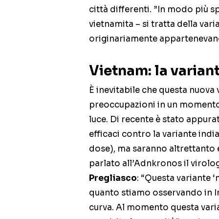
città differenti. ”In modo più s
vietnamita – si tratta della va
originariamente appartenevano 
Vietnam: la varian
È inevitabile che questa nuova 
preoccupazioni in un momento i
luce. Di recente è stato appura
efficaci contro la variante indi
dose), ma saranno altrettanto 
parlato all’Adnkronos il virolo
Pregliasco
: “Questa variante 
quanto stiamo osservando in Ingh
curva. Al momento questa varia