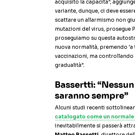
acquisito la capacità”, aggiung
variante, dunque, ci deve esse
scattare un allarmismo non gius
mutazioni del virus, prosegue P
proseguiamo su questa autostr
nuova normalità, premendo ‘a ta
vaccinazioni, ma controllando l
gradualità”.
Bassertti: “Nessun 
saranno sempre”
Alcuni studi recenti sottoline
catalogato come un normale 
inevitabilmente si passerà att
Matteo Bassetti
, direttore del