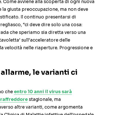
e. Come avviene alla scoperta di ogni nuova
re la giusta preoccupazione, ma non deve
tificato. Il continuo presentarsi di
regliasco, “ci deve dire solo una cosa:
ada che speriamo sia diretta verso una
voletta’ sull’acceleratore delle
a velocità nelle riaperture. Progressione e
allarme, le varianti ci
ano che
entro 10 anni il virus sarà
raffreddore
stagionale, ma
raverso altre varianti, come argomenta
la Clinica di Malattie infettive dell’ospedale