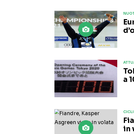
NUO
Eu
d’
ATTU
To
a 
CICL
Fi
in