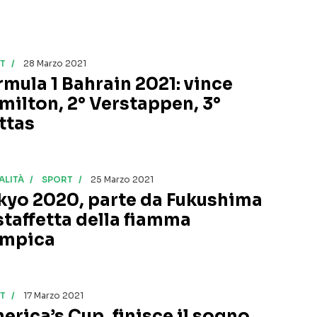
T
28 Marzo 2021
rmula 1 Bahrain 2021: vince
milton, 2° Verstappen, 3°
ttas
ALITÀ
SPORT
25 Marzo 2021
kyo 2020, parte da Fukushima
 staffetta della fiamma
impica
T
17 Marzo 2021
erica’s Cup, finisce il sogno