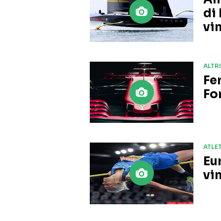
di
vi
ALTR
Fer
Fo
ATLE
Eu
vin