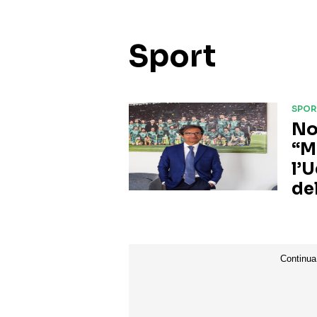
Sport
SPOR
No
“M
l’
de