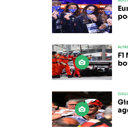
NUO
Eur
po
ALTR
F1
bo
CICL
Gi
ag