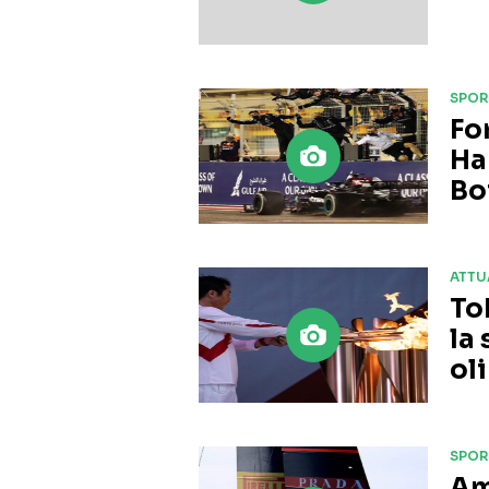
SPOR
Fo
Ha
Bo
ATTU
To
la
ol
SPOR
Am