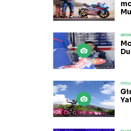
mo
Mu
SPOR
Mo
Du
CICL
Gir
Ya