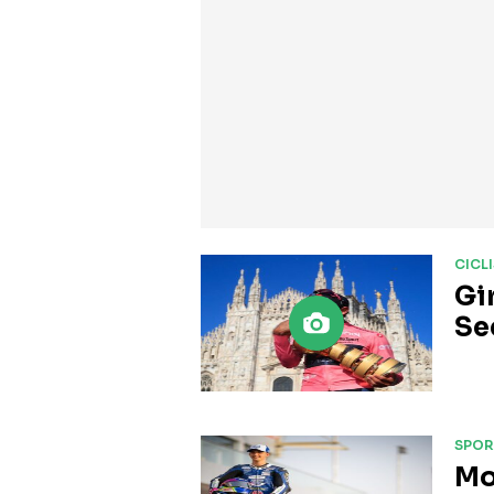
CICL
Gir
Se
SPOR
Mo