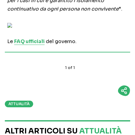
per i casi in cui è garantito l’isolamento
continuativo da ogni persona non convivente
“.
Le
FAQ ufficiali
del governo.
1
of
1
ATTUALITÀ
ALTRI ARTICOLI SU
ATTUALITÀ