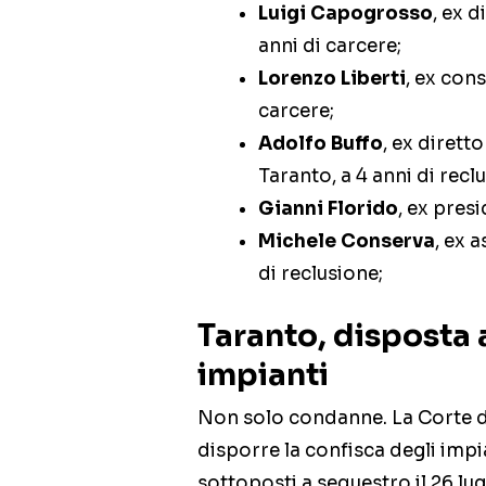
Luigi Capogrosso
, ex d
anni di carcere;
Lorenzo Liberti
, ex cons
carcere;
Adolfo Buffo
, ex dirett
Taranto, a 4 anni di recl
Gianni Florido
, ex presi
Michele Conserva
, ex 
di reclusione;
Taranto, disposta 
impianti
Non solo condanne. La Corte d’
disporre la confisca degli impia
sottoposti a sequestro il 26 lug