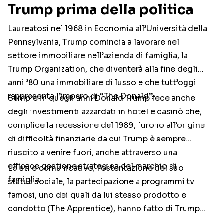
Trump prima della politica
Laureatosi nel 1968 in Economia all’Università della
Pennsylvania, Trump comincia a lavorare nel
settore immobiliare nell’azienda di famiglia, la
Trump Organization, che diventerà alla fine degli
anni ’80 una immobiliare di lusso e che tutt’oggi
rappresenta l’impero di “The Donald”.
Sempre in quegli anni Donald Trump fece anche
degli investimenti azzardati in hotel e casinò che,
complice la recessione del 1989, furono all’origine
di difficoltà finanziarie da cui Trump è sempre
riuscito a venire fuori, anche attraverso una
efficace gestione strategica del marchio di
Lo stile comunicativo, l’ostentazione del suo
famiglia.
status sociale, la partecipazione a programmi tv
famosi, uno dei quali da lui stesso prodotto e
condotto (The Apprentice), hanno fatto di Trump