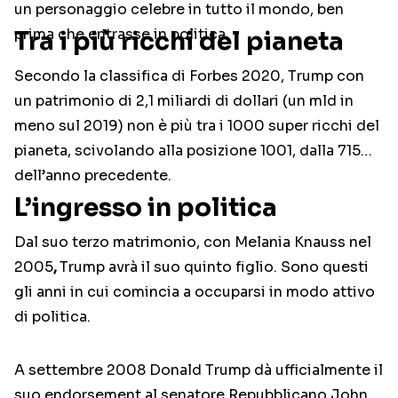
un personaggio celebre in tutto il mondo, ben
prima che entrasse in politica.
Tra i più ricchi del pianeta
Secondo la classifica di Forbes 2020, Trump con
un patrimonio di 2,1 miliardi di dollari (un mld in
meno sul 2019) non è più tra i 1000 super ricchi del
pianeta, scivolando alla posizione 1001, dalla 715
dell’anno precedente.
L’ingresso in politica
Dal suo terzo matrimonio, con Melania Knauss nel
2005
,
Trump avrà il suo quinto figlio. Sono questi
gli anni in cui comincia a occuparsi in modo attivo
di politica.
A settembre 2008 Donald Trump dà ufficialmente il
suo endorsement al senatore Repubblicano John