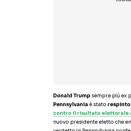
Donald Trump
sempre più ex pr
Pennsylvania
è stato
respinto 
contro il risultato elettoral
nuovo presidente eletto che ent
verdetto in Pennsylvania confe