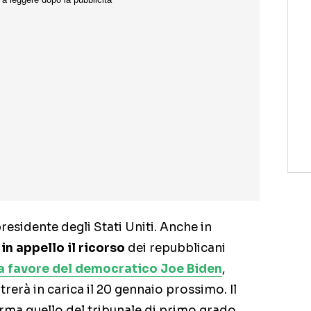
esidente degli Stati Uniti. Anche in
in appello il ricorso
dei repubblicani
e a favore del democratico Joe Biden
,
rerà in carica il 20 gennaio prossimo. Il
rma quello del tribunale di primo grado.