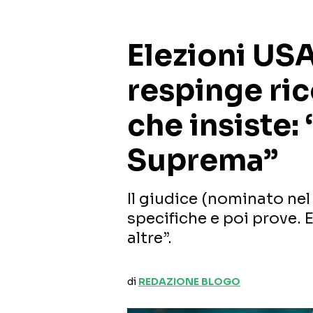
Elezioni US
respinge ri
che insiste:
Suprema”
Il giudice (nominato ne
specifiche e poi prove. 
altre”.
di
REDAZIONE BLOGO