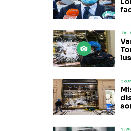
Lo
fa
ITALI
Van
Tor
lus
CRO
Mi
di
so
NEWS