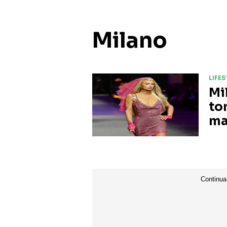
Milano
LIFE
Mi
to
ma