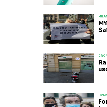
MILA
Mi
Sal
CRO
Ra
us
ITALI
Fo