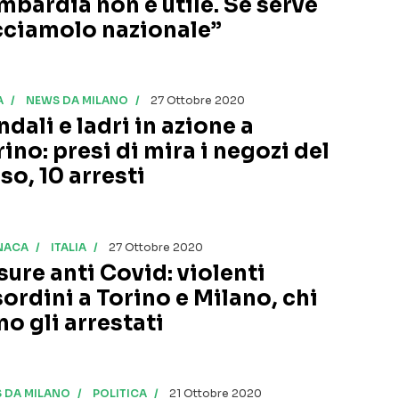
mbardia non è utile. Se serve
cciamolo nazionale”
A
NEWS DA MILANO
27 Ottobre 2020
dali e ladri in azione a
ino: presi di mira i negozi del
so, 10 arresti
NACA
ITALIA
27 Ottobre 2020
sure anti Covid: violenti
sordini a Torino e Milano, chi
no gli arrestati
 DA MILANO
POLITICA
21 Ottobre 2020