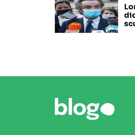
Lo
did
sc