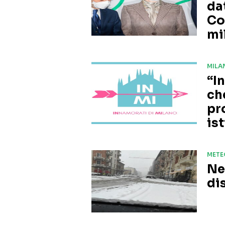
da
Co
mi
MILA
“I
che
pr
ist
METE
Nev
di