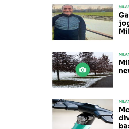
MILA
Gal
jo
Mi
MILA
Mi
ne
MILA
Mo
di
ba