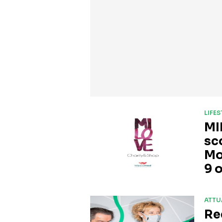
LIFE
MI
sc
Mo
9 
ATTU
Re