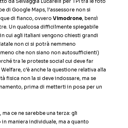
o da Selvaggia Lucarelli per TPI tra le foto
pe di Google Maps, l’assessore non si
que di fianco, ovvero
Vimodrone
, bensì
e. Un qualcosa difficilmente spiegabile
n cui agli italiani vengono chiesti grandi
a Natale non ci si potrà nemmeno
a meno che non siano non autosufficienti)
erché tra le proteste social cui deve far
Welfare, c’è anche la questione relativa alla
tà fisica non la si deve indossare, ma se
lenamento, prima di metterti in posa per un
 ma ce ne sarebbe una terza: gli
o in maniera individuale, ma a quanto