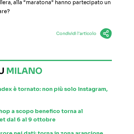
llera, alla “maratona” hanno partecipato un
are?
Condividi l'articolo
SU
MILANO
dex è tornato: non più solo Instagram,
hop a scopo benefico torna al
t dal 6 al 9 ottobre
ore nei dati: torna in zona arancione.