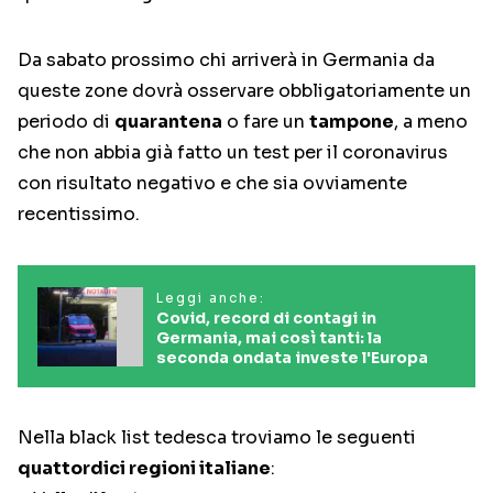
Da sabato prossimo chi arriverà in Germania da
queste zone dovrà osservare obbligatoriamente un
periodo di
quarantena
o fare un
tampone
, a meno
che non abbia già fatto un test per il coronavirus
con risultato negativo e che sia ovviamente
recentissimo.
Leggi anche:
Covid, record di contagi in
Germania, mai così tanti: la
seconda ondata investe l'Europa
Nella black list tedesca troviamo le seguenti
quattordici regioni italiane
: