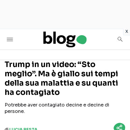
in
x
Trump in un video: “Sto
meglio”. Ma è giallo sui tempi
Seguici sui social
della sua malattia e su quanti
ha contagiato
Potrebbe aver contagiato decine e decine di
persone.
di
LUCIA RESTA