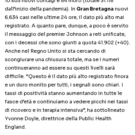
10.653 nuovi contagi e 84 morti (totale 31.118
dall’inizio della pandemia). In
Gran Bretagna
nuovi
6.634 casi nelle ultime 24 ore, il dato più alto mai
registrato. A quanto pare, dunque, a poco è servito
il messaggio del premier Johnson a reti unificate,
con i decessi che sono giunti a quota 41.902 (+40).
Anche nel Regno Unito si sta cercando di
scongiurare una chiusura totale, ma se i numeri
continueranno ad essere su questi livelli sarà
difficile. “Questo è il dato più alto registrato finora
e un duro monito per tutti, i segnali sono chiari. I
tassi di positività stanno aumentando in tutte le
fasce d’età e continuiamo a vedere picchi nei tassi
di ricovero e in terapia intensiva”, ha sottolineato
Yvonne Doyle, direttrice della Public Health
England.