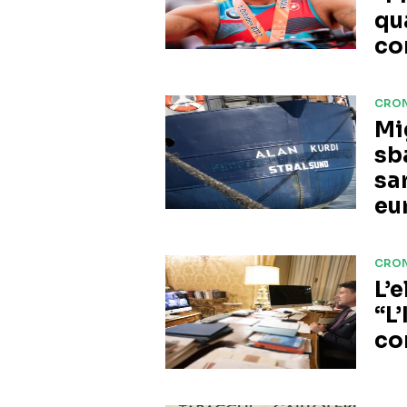
qu
co
CRO
Mi
sb
sar
eu
CRO
L’
“L’
co