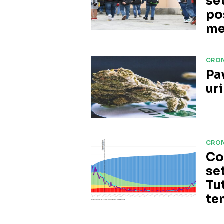
se
po
men
CRO
Pa
ur
CRO
Co
se
Tut
te