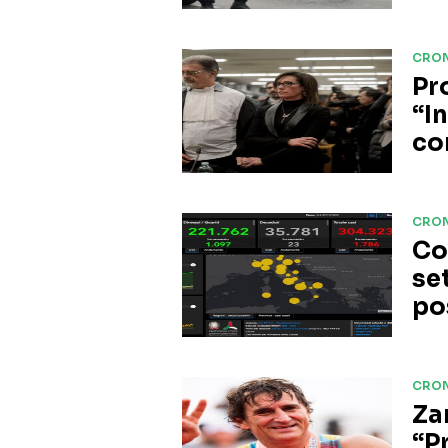
CRO
Pr
“I
co
CRO
Co
se
po
CRO
Za
“P