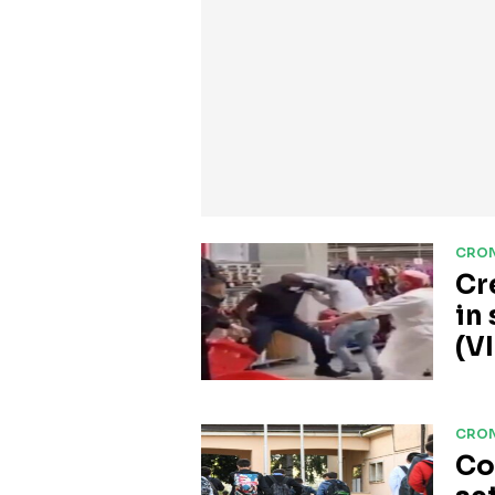
CRO
Cr
in
(V
CRO
Co