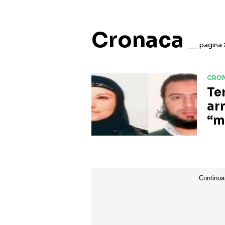
Cronaca
pagina
CRO
Te
ar
“m