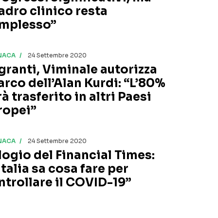
adro clinico resta
mplesso”
NACA
24 Settembre 2020
granti, Viminale autorizza
arco dell’Alan Kurdi: “L’80%
à trasferito in altri Paesi
ropei”
NACA
24 Settembre 2020
elogio del Financial Times:
Italia sa cosa fare per
ntrollare il COVID-19”