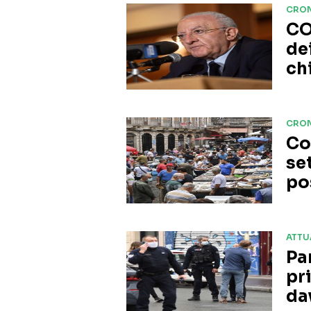
CRO
CO
de
ch
CRO
Co
se
po
ATTU
Pa
pr
da