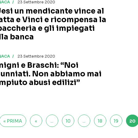
NACA
23 Settembre 2020
Jesi un mendicante vince al
atta e Vinci e ricompensa la
baccheria e gli impiegati
lla banca
NACA
23 Settembre 2020
nigni e Braschi: “Noi
lunniati. Non abbiamo mai
mpiuto abusi edilizi”
« PRIMA
«
...
10
...
18
19
20