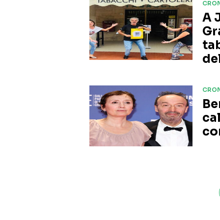
CRO
A 
Gr
ta
de
CRO
Be
ca
co