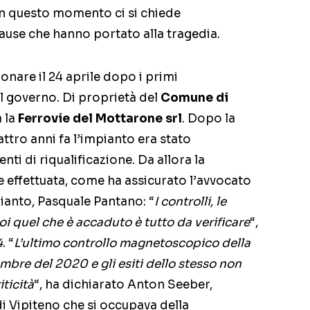
In questo momento ci si chiede
cause che hanno portato alla tragedia.
onare il 24 aprile dopo i primi
l governo. Di proprietà del
Comune di
à la
Ferrovie del Mottarone srl
. Dopo la
uattro anni fa l’impianto era stato
ti di riqualificazione. Da allora la
effettuata, come ha assicurato l’avvocato
pianto, Pasquale Pantano: “
I controlli, le
Poi quel che è accaduto è tutto da verificare
“,
4
. “
L’ultimo controllo magnetoscopico della
mbre del 2020 e gli esiti dello stesso non
ticità
“, ha dichiarato Anton Seeber,
di Vipiteno che si occupava della