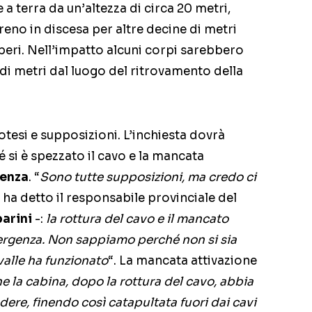
e a terra da un’altezza di circa 20 metri,
reno in discesa per altre decine di metri
beri. Nell’impatto alcuni corpi sarebbero
e di metri dal luogo del ritrovamento della
otesi e supposizioni. L’inchiesta dovrà
 si è spezzato il cavo e la mancata
genza
. “
Sono tutte supposizioni, ma credo ci
 ha detto il responsabile provinciale del
arini
-:
la rottura del cavo e il mancato
ergenza. Non sappiamo perché non si sia
valle ha funzionato
“. La mancata attivazione
he la cabina, dopo la rottura del cavo, abbia
dere, finendo così catapultata fuori dai cavi