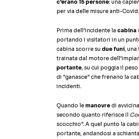
c’erano 15 persone
: una capie
per via delle misure anti-Covid
Prima dell’incidente la
cabina
portando i visitatori in un pun
cabina scorre su
due funi
, una
trainata dal motore dell’impiant
portante
, su cui poggia il pes
di “ganasce” che frenano la ca
incidenti.
Quando le
manovre
di avvicin
secondo quanto riferisce il
Cor
scocchio”. A quel punto la cabin
portante, andandosi a schianta