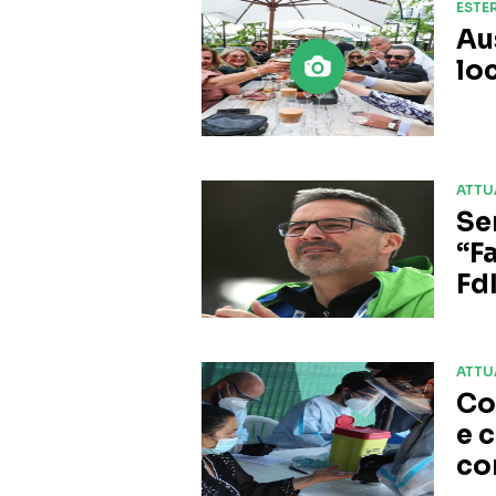
ESTER
Au
lo
ATTU
Se
“F
FdI
ATTU
Co
e 
co