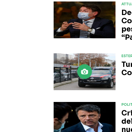
ATTU
De
Co
pe
“P
ESTER
Tu
Co
POLI
Cr
del
nu