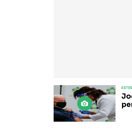
ESTER
Jo
pe