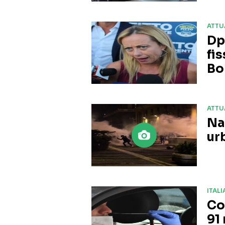
ATTU
Dp
fi
Bo
ATTU
Na
ur
ITALI
Co
91 