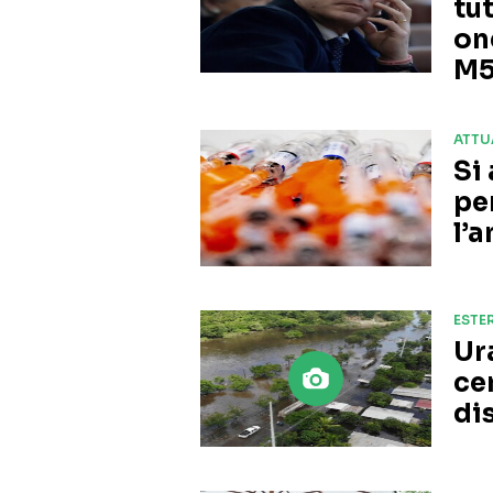
tu
on
M
ATTU
Si
pe
l’
ESTER
Ur
ce
di