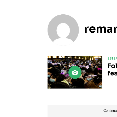
rema
ESTER
Fo
fe