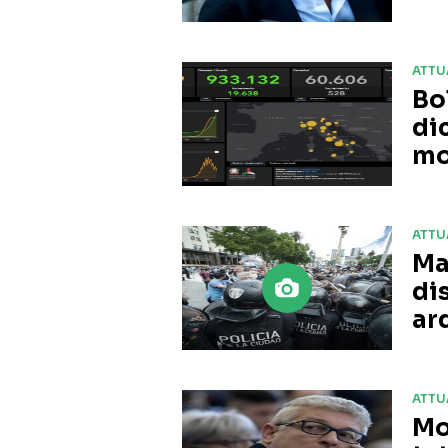
ATTU
Bo
di
mor
ATTU
Ma
di
ar
ATTU
Mo