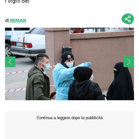
i vigili del
di
REMAR