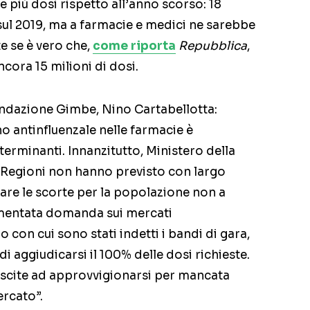
più dosi rispetto all’anno scorso: 18
ù sul 2019, ma a farmacie e medici ne sarebbe
e se è vero che,
come riporta
Repubblica
,
cora 15 milioni di dosi.
ondazione Gimbe, Nino Cartabellotta:
no antinfluenzale nelle farmacie è
erminanti. Innanzitutto, Ministero della
e Regioni non hanno previsto con largo
are le scorte per la popolazione non a
aumentata domanda sui mercati
o con cui sono stati indetti i bandi di gara,
i aggiudicarsi il 100% delle dosi richieste.
iuscite ad approvvigionarsi per mancata
ercato”.