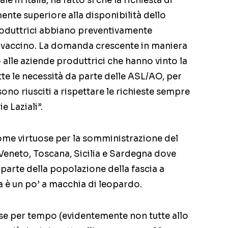
e in Italia, ha fatto sì che la richiesta di
nte superiore alla disponibilità dello
roduttrici abbiano preventivamente
 vaccino. La domanda crescente in maniera
lle aziende produttrici che hanno vinto la
tte le necessità da parte delle ASL/AO, per
ono riusciti a rispettare le richieste sempre
e Laziali”.
come virtuose per la somministrazione del
 Veneto, Toscana, Sicilia e Sardegna dove
parte della popolazione della fascia a
lia è un po’ a macchia di leopardo.
se per tempo (evidentemente non tutte allo