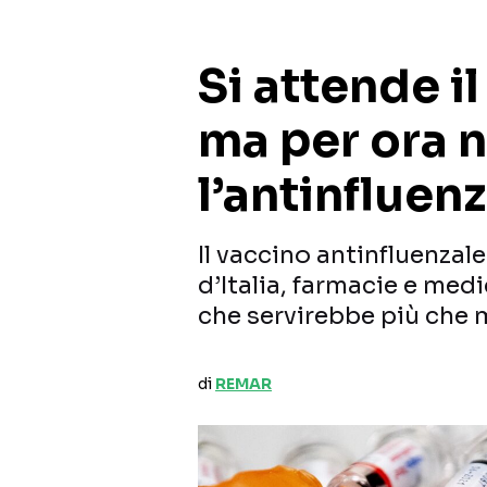
Si attende i
ma per ora 
l’antinfluen
Il vaccino antinfluenzale
d’Italia, farmacie e med
che servirebbe più che 
di
REMAR