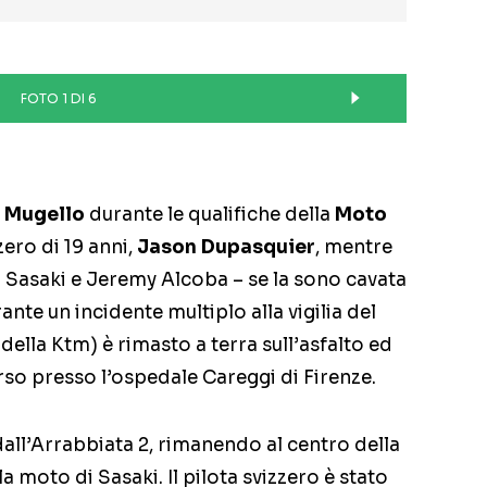
FOTO 1 DI 6
l
Mugello
durante le qualifiche della
Moto
zero di 19 anni,
Jason Dupasquier
, mentre
mu Sasaki e Jeremy Alcoba – se la sono cavata
te un incidente multiplo alla vigilia del
 della Ktm) è rimasto a terra sull’asfalto ed
rso presso l’ospedale Careggi di Firenze.
all’Arrabbiata 2, rimanendo al centro della
a moto di Sasaki. Il pilota svizzero è stato