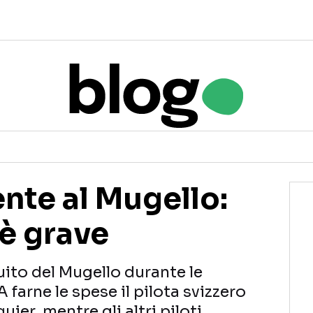
nte al Mugello:
è grave
uito del Mugello durante le
A farne le spese il pilota svizzero
ier, mentre gli altri piloti