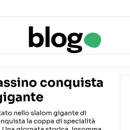
Bassino conquista
gigante
ato nello slalom gigante di
nquista la coppa di specialità
. Una giornata storica, insomma,