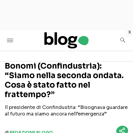
in
x
Bonomi (Confindustria):
“Siamo nella seconda ondata.
Seguici sui social
Cosa è stato fatto nel
frattempo?”
Il presidente di Confindustria: “Bisognava guardare
al futuro ma siamo ancora nell’emergenza”
di
REDAZIONE BLOGO