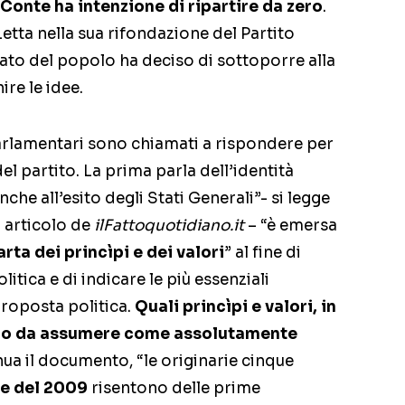
Conte ha intenzione di ripartire da zero
.
tta nella sua rifondazione del Partito
to del popolo ha deciso di sottoporre alla
ire le idee.
arlamentari sono chiamati a rispondere per
del partito. La prima parla dell’identità
he all’esito degli Stati Generali”- si legge
o articolo de
ilFattoquotidiano.it
– “è emersa
rta dei princìpi e dei valori
” al fine di
itica e di indicare le più essenziali
 proposta politica.
Quali princìpi e valori, in
ero da assumere come assolutamente
inua il documento, “le originarie cinque
ze del 2009
risentono delle prime