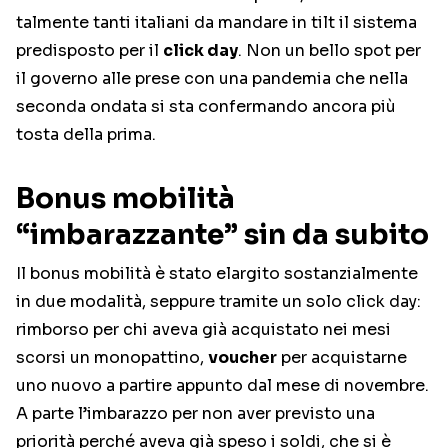
talmente tanti italiani da mandare in tilt il sistema
predisposto per il
click day
. Non un bello spot per
il governo alle prese con una pandemia che nella
seconda ondata si sta confermando ancora più
tosta della prima.
Bonus mobilità
“imbarazzante” sin da subito
Il bonus mobilità è stato elargito sostanzialmente
in due modalità, seppure tramite un solo click day:
rimborso per chi aveva già acquistato nei mesi
scorsi un monopattino,
voucher
per acquistarne
uno nuovo a partire appunto dal mese di novembre.
A parte l’imbarazzo per non aver previsto una
priorità perché aveva già speso i soldi, che si è