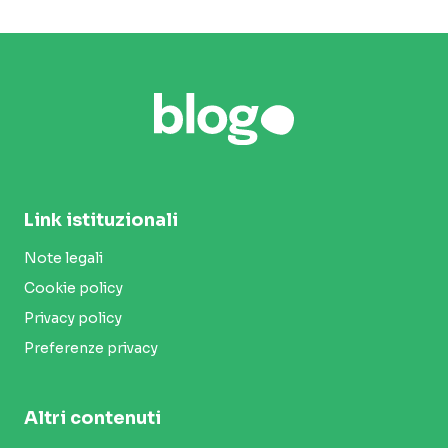
Link istituzionali
Note legali
Cookie policy
Privacy policy
Preferenze privacy
Altri contenuti