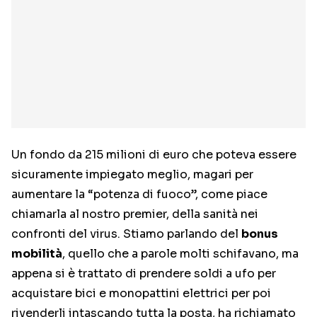
Un fondo da 215 milioni di euro che poteva essere
sicuramente impiegato meglio, magari per
aumentare la “potenza di fuoco”, come piace
chiamarla al nostro premier, della sanità nei
confronti del virus. Stiamo parlando del
bonus
mobilità
, quello che a parole molti schifavano, ma
appena si è trattato di prendere soldi a ufo per
acquistare bici e monopattini elettrici per poi
rivenderli intascando tutta la posta, ha richiamato