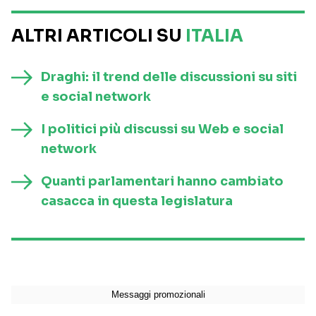
ALTRI ARTICOLI SU
ITALIA
Draghi: il trend delle discussioni su siti
e social network
I politici più discussi su Web e social
network
Quanti parlamentari hanno cambiato
casacca in questa legislatura