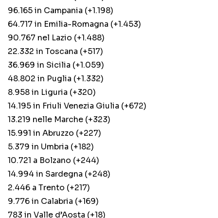
96.165 in Campania (+1.198)
64.717 in Emilia-Romagna (+1.453)
90.767 nel Lazio (+1.488)
22.332 in Toscana (+517)
36.969 in Sicilia (+1.059)
48.802 in Puglia (+1.332)
8.958 in Liguria (+320)
14.195 in Friuli Venezia Giulia (+672)
13.219 nelle Marche (+323)
15.991 in Abruzzo (+227)
5.379 in Umbria (+182)
10.721 a Bolzano (+244)
14.994 in Sardegna (+248)
2.446 a Trento (+217)
9.776 in Calabria (+169)
783 in Valle d’Aosta (+18)