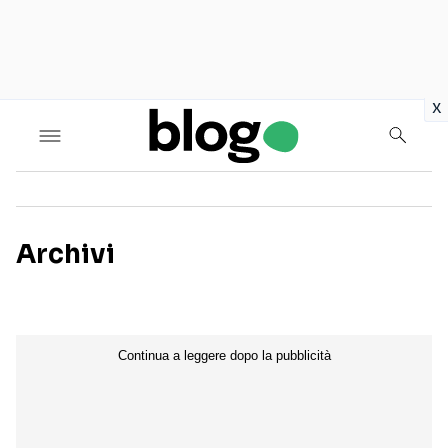
in
x
Archivi
Seguici sui social