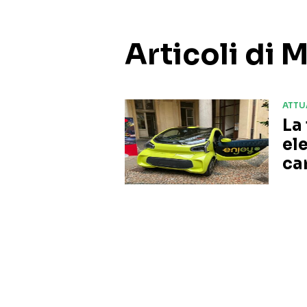
Articoli di
ATTU
La
ele
ca