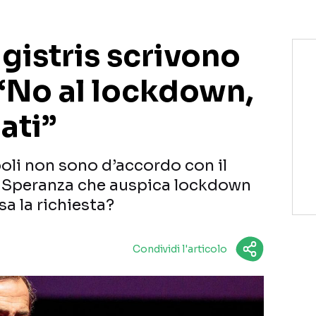
gistris scrivono
 “No al lockdown,
ati”
poli non sono d’accordo con il
o Speranza che auspica lockdown
asa la richiesta?
Condividi l'articolo