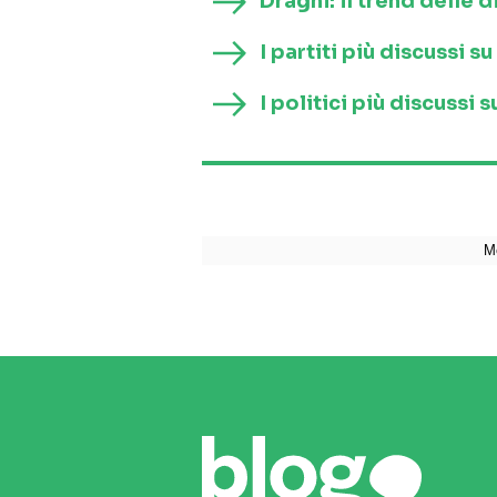
Draghi: il trend delle d
I partiti più discussi 
I politici più discussi