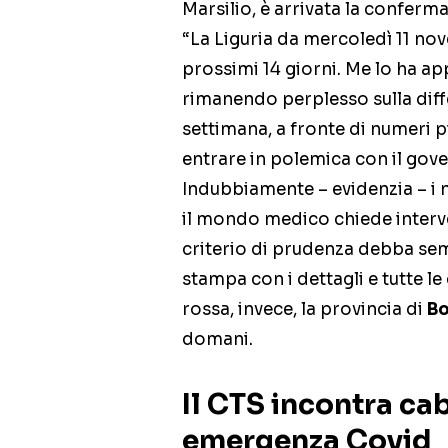
Marsilio, è arrivata la conferm
“La Liguria da mercoledì 11 no
prossimi 14 giorni. Me lo ha a
rimanendo perplesso sulla diff
settimana, a fronte di numeri p
entrare in polemica con il gov
Indubbiamente – evidenzia – i 
il mondo medico chiede interven
criterio di prudenza debba sem
stampa con i dettagli e tutte l
rossa, invece, la provincia di
Bo
domani.
Il CTS incontra cab
emergenza Covid