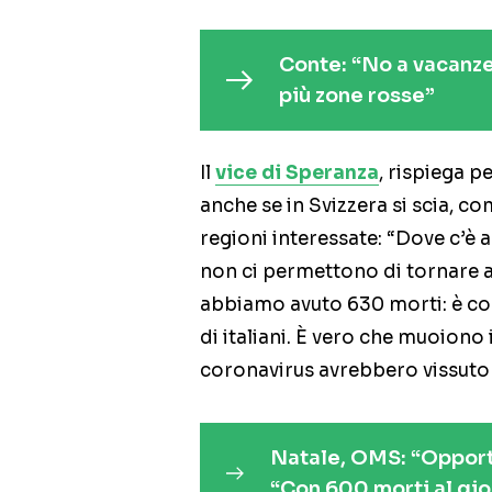
Conte: “No a vacanze
più zone rosse”
Il
vice di Speranza
, rispiega p
anche se in Svizzera si scia, co
regioni interessate: “Dove c’è 
non ci permettono di tornare a
abbiamo avuto 630 morti: è co
di italiani. È vero che muoiono i
coronavirus avrebbero vissuto
Natale, OMS: “Opportu
“Con 600 morti al gio