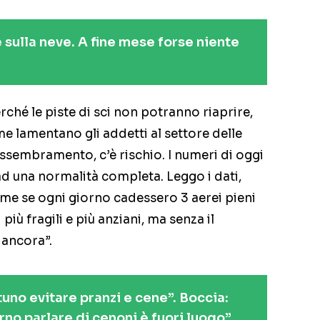
 sulla neve. A fine mese forse niente
erché le piste di sci non potranno riaprire,
me lamentano gli addetti al settore delle
assembramento, c’è rischio. I numeri di oggi
d una normalità completa. Leggo i dati,
me se ogni giorno cadessero 3 aerei pieni
 più fragili e più anziani, ma senza il
 ancora”.
no evitare pranzi e cene”. Boccia:
rno parlare di cenoni è fuori luogo”