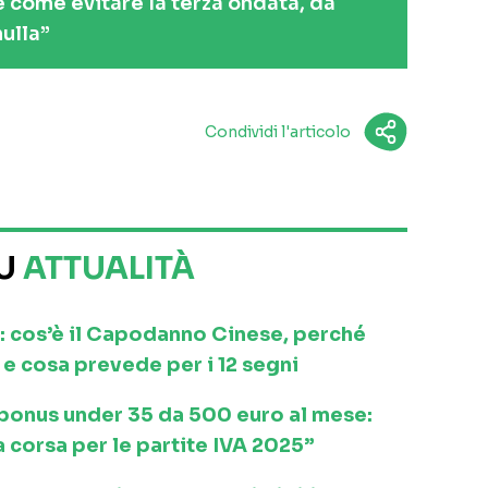
 è come evitare la terza ondata, da
ulla”
Condividi l'articolo
SU
ATTUALITÀ
: cos’è il Capodanno Cinese, perché
e cosa prevede per i 12 segni
l bonus under 35 da 500 euro al mese:
a corsa per le partite IVA 2025”