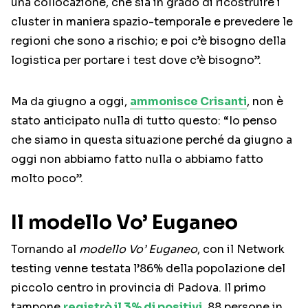
una collocazione, che sia in grado di ricostruire i
cluster in maniera spazio-temporale e prevedere le
regioni che sono a rischio; e poi c’è bisogno della
logistica per portare i test dove c’è bisogno”.
Ma da giugno a oggi,
ammonisce Crisanti
, non è
stato anticipato nulla di tutto questo: “Io penso
che siamo in questa situazione perché da giugno a
oggi non abbiamo fatto nulla o abbiamo fatto
molto poco”.
Il modello Vo’ Euganeo
Tornando al
modello Vo’ Euganeo
, con il Network
testing venne testata l’86% della popolazione del
piccolo centro in provincia di Padova. Il primo
tampone
registrò il 3% di positivi
, 88 persone in