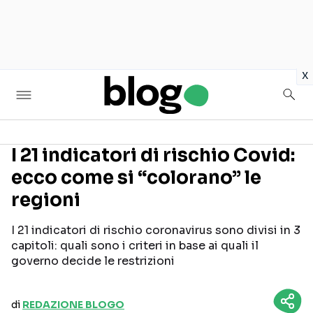
in
x
I 21 indicatori di rischio Covid:
ecco come si “colorano” le
Seguici sui social
regioni
I 21 indicatori di rischio coronavirus sono divisi in 3
capitoli: quali sono i criteri in base ai quali il
governo decide le restrizioni
di
REDAZIONE BLOGO