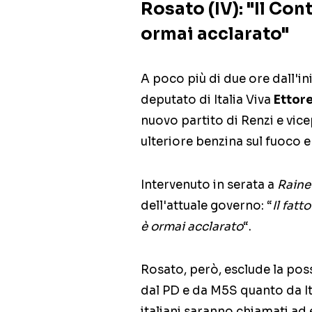
Rosato (IV): "Il Cont
ormai acclarato"
A poco più di due ore dall'ini
deputato di Italia Viva
Ettor
nuovo partito di Renzi e vic
ulteriore benzina sul fuoco 
Intervenuto in serata a
Rain
dell'attuale governo: “
Il fatt
è ormai acclarato
“.
Rosato, però, esclude la poss
dal PD e da M5S quanto da Ital
italiani saranno chiamati ad 