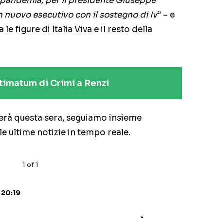
a pandemia, per il presidente Giuseppe
n nuovo esecutivo con il sostegno di Iv
” – e
le figure di Italia Viva e il resto della
ultimatum di Crimi a Renzi
derà questa sera, seguiamo insieme
 le ultime notizie in tempo reale.
1
of
1
 20:19