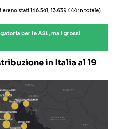
i erano stati 146.541, 13.639.444 in totale)
gatoria per le ASL, ma i grossi
tribuzione in Italia al 19