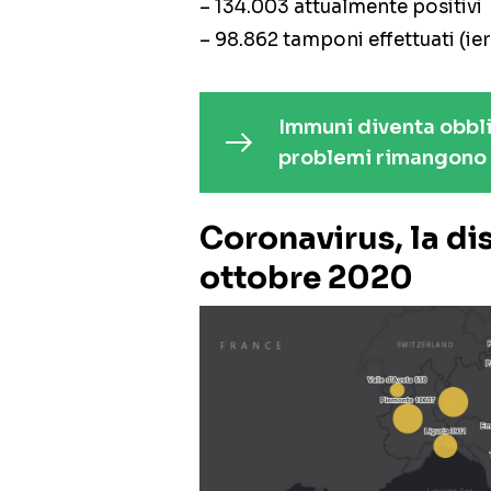
– 134.003 attualmente positivi
– 98.862 tamponi effettuati (ier
Immuni diventa obbli
problemi rimangono
Coronavirus, la dis
ottobre 2020