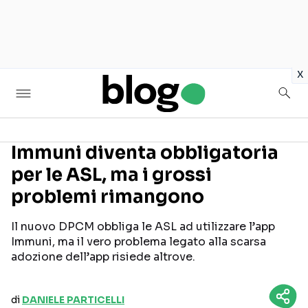
in
x
Immuni diventa obbligatoria
per le ASL, ma i grossi
Seguici sui social
problemi rimangono
Il nuovo DPCM obbliga le ASL ad utilizzare l’app
Immuni, ma il vero problema legato alla scarsa
adozione dell’app risiede altrove.
di
DANIELE PARTICELLI