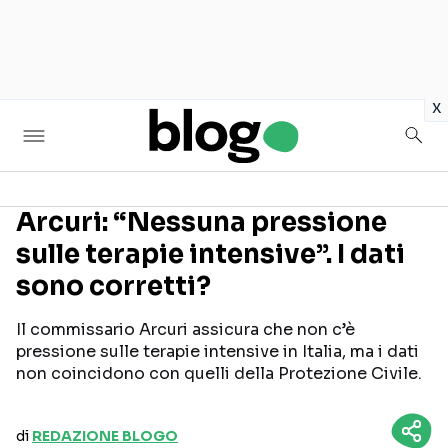
in
x
Arcuri: “Nessuna pressione
sulle terapie intensive”. I dati
Seguici sui social
sono corretti?
Il commissario Arcuri assicura che non c’è
pressione sulle terapie intensive in Italia, ma i dati
non coincidono con quelli della Protezione Civile.
di
REDAZIONE BLOGO