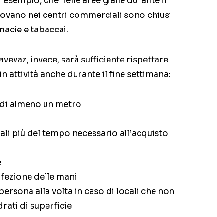
esempio, che nelle aree gialle durante il
trovano nei centri commerciali sono chiusi
macie e tabaccai.
vevaz, invece, sarà sufficiente rispettare
in attività anche durante il fine settimana:
 di almeno un metro
cali più del tempo necessario all’acquisto
e
infezione delle mani
ersona alla volta in caso di locali che non
rati di superficie