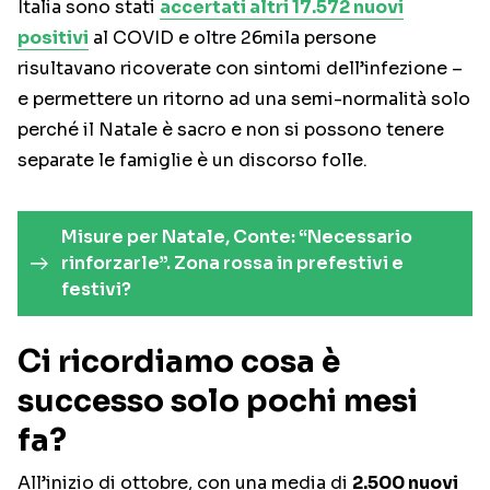
Italia sono stati
accertati altri 17.572 nuovi
positivi
al COVID e oltre 26mila persone
risultavano ricoverate con sintomi dell’infezione –
e permettere un ritorno ad una semi-normalità solo
perché il Natale è sacro e non si possono tenere
separate le famiglie è un discorso folle.
Misure per Natale, Conte: “Necessario
rinforzarle”. Zona rossa in prefestivi e
festivi?
Ci ricordiamo cosa è
successo solo pochi mesi
fa?
All’inizio di ottobre, con una media di
2.500 nuovi